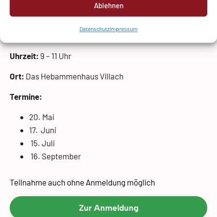
Erfahrungsaustausch und Unterstützung rund ums
Ablehnen
Stillen und Beikost.
Datenschutz
Impressum
Jeden 3. Mittwoch des Monats
Uhrzeit:
9 – 11 Uhr
Ort:
Das Hebammenhaus Villach
T
ermine:
20. Mai
17. Juni
15. Juli
16. September
Teilnahme auch ohne Anmeldung möglich
Zur Anmeldung