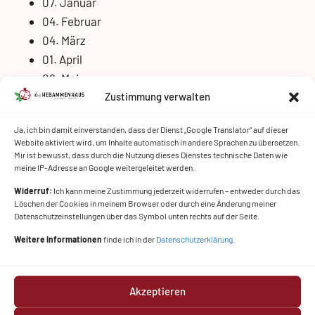
07. Januar
04. Februar
04. März
01. April
06. Mai
03. Juni
Zustimmung verwalten
01. Juli
Ja, ich bin damit einverstanden, dass der Dienst „Google Translator“ auf dieser
2. September
Website aktiviert wird, um Inhalte automatisch in andere Sprachen zu übersetzen.
Mir ist bewusst, dass durch die Nutzung dieses Dienstes technische Daten wie
meine IP-Adresse an Google weitergeleitet werden.
Widerruf:
Ich kann meine Zustimmung jederzeit widerrufen – entweder durch das
Löschen der Cookies in meinem Browser oder durch eine Änderung meiner
Datenschutzeinstellungen über das Symbol unten rechts auf der Seite.
Weitere Informationen
finde ich in der
Datenschutzerklärung
.
Stillgruppe - Milchcafé
Kosten: € 15,- pro Familie
Akzeptieren
Hier finden Mamas und Schwangere Raum für