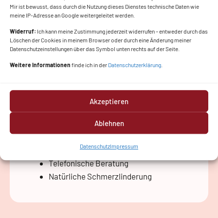
Mir ist bewusst, dass durch die Nutzung dieses Dienstes technische Daten wie
meine IP-Adresse an Google weitergeleitet werden.
Widerruf:
Ich kann meine Zustimmung jederzeit widerrufen – entweder durch das
3. Rufbereitschaft
Löschen der Cookies in meinem Browser oder durch eine Änderung meiner
Datenschutzeinstellungen über das Symbol unten rechts auf der Seite.
Drei Wochen vor dem errechneten Termin
beginnt unsere 24/7-Rufbereitschaft. Sobald
Weitere Informationen
finde ich in der
Datenschutzerklärung
.
die Geburt losgeht, sind wir für dich da –
telefonisch, bei dir zu Hause oder direkt im
Akzeptieren
Geburtshaus.
Rufbereitschaft 24/7 über 5 Wochen (SSW
Ablehnen
37+0 – 41+6)
Datenschutz
Impressum
ggf. Hausbesuche bei Geburtsbeginn
Telefonische Beratung
Natürliche Schmerzlinderung